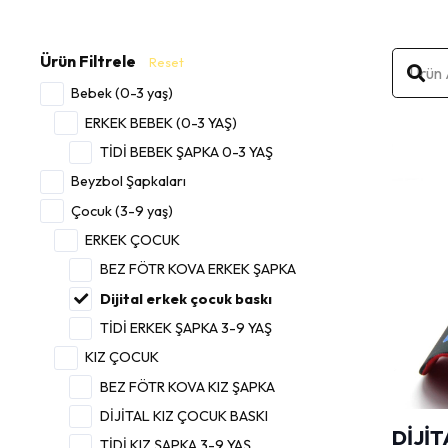
Ürün Filtrele
Reset
Bebek (0-3 yaş)
ERKEK BEBEK (0-3 YAŞ)
TİDİ BEBEK ŞAPKA 0-3 YAŞ
Beyzbol Şapkaları
Çocuk (3-9 yaş)
ERKEK ÇOCUK
BEZ FÖTR KOVA ERKEK ŞAPKA
Dijital erkek çocuk baskı
TİDİ ERKEK ŞAPKA 3-9 YAŞ
KIZ ÇOCUK
BEZ FÖTR KOVA KIZ ŞAPKA
DİJİTAL KIZ ÇOCUK BASKI
DİJİT
TİDİ KIZ ŞAPKA 3-9 YAŞ