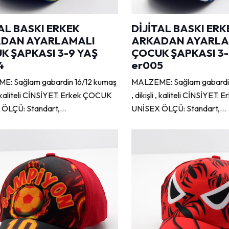
AL BASKI ERKEK
DİJİTAL BASKI ERK
DAN AYARLAMALI
ARKADAN AYARLA
K ŞAPKASI 3-9 YAŞ
ÇOCUK ŞAPKASI 3-
4
er005
: Sağlam gabardin 16/12 kumaş
MALZEME: Sağlam gabardin
i , kaliteli CİNSİYET: Erkek ÇOCUK
, dikişli , kaliteli CİNSİYET
 ÖLÇÜ: Standart,…
UNİSEX ÖLÇÜ: Standart,…