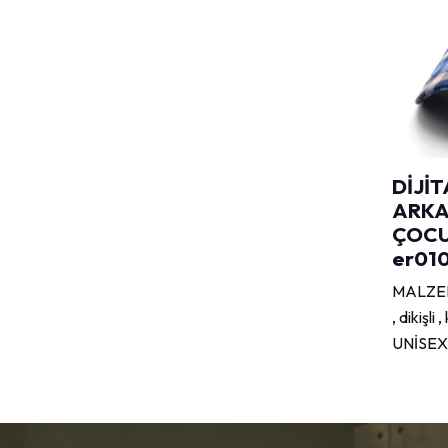
DİJİT
ARKA
ÇOCU
er01
MALZEME
, dikişl
UNİSEX