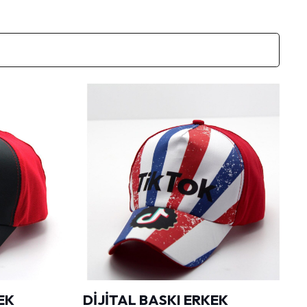
EK
DİJİTAL BASKI ERKEK