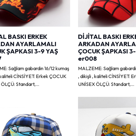
AL BASKI ERKEK
DİJİTAL BASKI ERK
DAN AYARLAMALI
ARKADAN AYARLA
K ŞAPKASI 3-9 YAŞ
ÇOCUK ŞAPKASI 3-
7
er008
: Sağlam gabardin 16/12 kumaş
MALZEME: Sağlam gabardin
i , kaliteli CİNSİYET: Erkek ÇOCUK
, dikişli , kaliteli CİNSİYET
 ÖLÇÜ: Standart,…
UNİSEX ÖLÇÜ: Standart,…