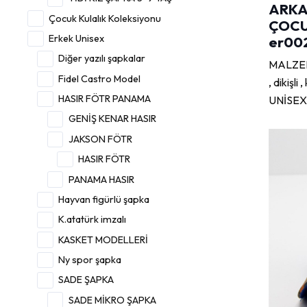
ARKA
Çocuk Kulalık Koleksiyonu
ÇOCU
Erkek Unisex
er00
Diğer yazılı şapkalar
MALZEME
Fidel Castro Model
, dikişl
HASIR FÖTR PANAMA
UNİSEX
GENİŞ KENAR HASIR
JAKSON FÖTR
HASIR FÖTR
PANAMA HASIR
Hayvan figürlü şapka
K.atatürk imzalı
KASKET MODELLERİ
Ny spor şapka
SADE ŞAPKA
SADE MİKRO ŞAPKA