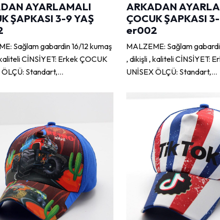
DAN AYARLAMALI
ARKADAN AYARLA
K ŞAPKASI 3-9 YAŞ
ÇOCUK ŞAPKASI 3-
2
er002
: Sağlam gabardin 16/12 kumaş
MALZEME: Sağlam gabardin
i , kaliteli CİNSİYET: Erkek ÇOCUK
, dikişli , kaliteli CİNSİYET
 ÖLÇÜ: Standart,…
UNİSEX ÖLÇÜ: Standart,…