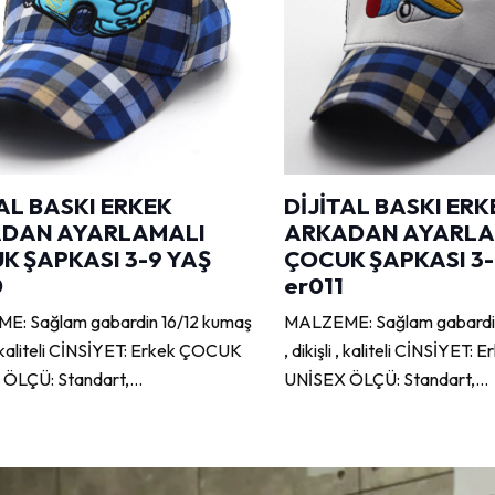
AL BASKI ERKEK
DİJİTAL BASKI ERK
DAN AYARLAMALI
ARKADAN AYARLA
K ŞAPKASI 3-9 YAŞ
ÇOCUK ŞAPKASI 3-
0
er011
: Sağlam gabardin 16/12 kumaş
MALZEME: Sağlam gabardin
i , kaliteli CİNSİYET: Erkek ÇOCUK
, dikişli , kaliteli CİNSİYET
 ÖLÇÜ: Standart,…
UNİSEX ÖLÇÜ: Standart,…