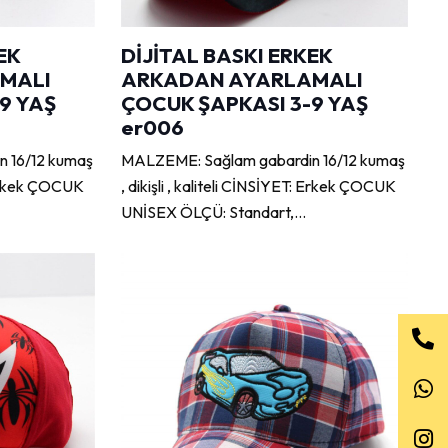
EK
DİJİTAL BASKI ERKEK
MALI
ARKADAN AYARLAMALI
9 YAŞ
ÇOCUK ŞAPKASI 3-9 YAŞ
er006
 16/12 kumaş
MALZEME: Sağlam gabardin 16/12 kumaş
: Erkek ÇOCUK
, dikişli , kaliteli CİNSİYET: Erkek ÇOCUK
UNİSEX ÖLÇÜ: Standart,…