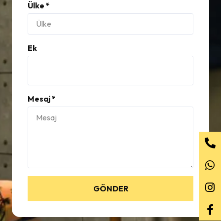
Ülke *
Ek
Mesaj *
GÖNDER