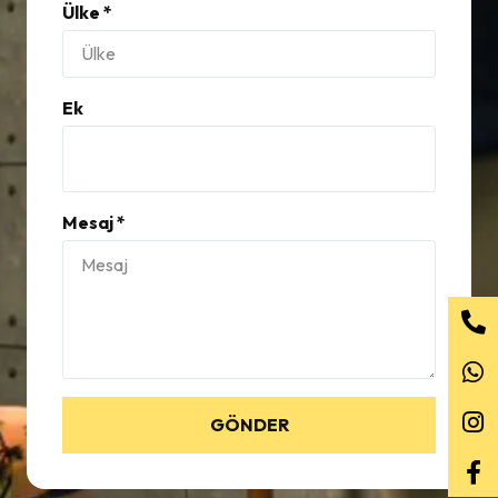
Ülke *
Ek
Mesaj *
GÖNDER