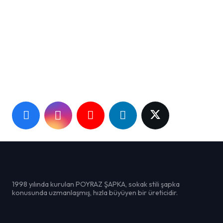
İhtiyacınız Olan Tek Şey Bir Fikir!
Uzman ekibimiz bunu hayata geçirmek için burada.
Sosyal Medya :
1998 yılında kurulan POYRAZ ŞAPKA, sokak stili şapka
konusunda uzmanlaşmış, hızla büyüyen bir üreticidir.