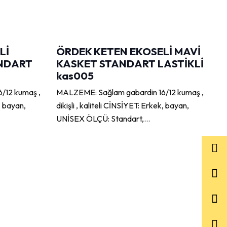
Lİ
ÖRDEK KETEN EKOSELİ MAVİ
Ö
NDART
KASKET STANDART LASTİKLİ
K
kas005
k
/12 kumaş ,
MALZEME: Sağlam gabardin 16/12 kumaş ,
M
k, bayan,
dikişli , kaliteli CİNSİYET: Erkek, bayan,
di
UNİSEX ÖLÇÜ: Standart,…
U