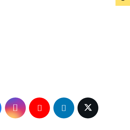
n Tek Şey Bir Fikir!
geçirmek için burada.