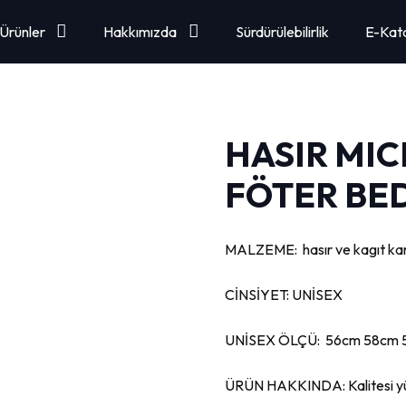
Ürünler
Hakkımızda
Sürdürülebilirlik
E-Kat
HASIR MI
FÖTER BED
MALZEME: hasır ve kagıt karış
CİNSİYET: UNİSEX
UNİSEX ÖLÇÜ: 56cm 58cm
ÜRÜN HAKKINDA: Kalitesi yüks