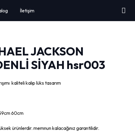
alog
İletişim
CHAEL JACKSON
ENLİ SİYAH hsr003
ımı kaliteli kalıp lüks tasarım
 59cm 60cm
ek ürünlerdir. memnun kalacağınız garantilidir.