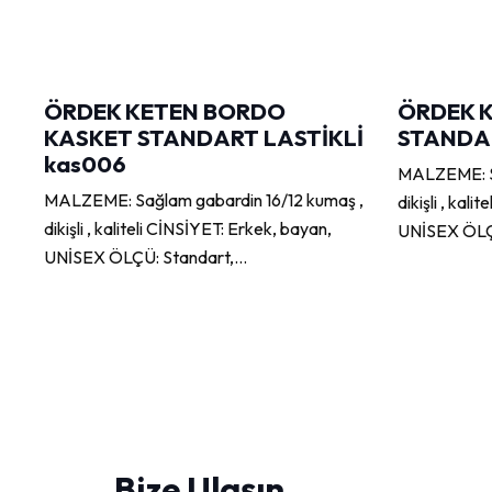
ÖRDEK KETEN BORDO
ÖRDEK 
KASKET STANDART LASTİKLİ
STANDAR
kas006
MALZEME: Sa
MALZEME: Sağlam gabardin 16/12 kumaş ,
dikişli , kal
dikişli , kaliteli CİNSİYET: Erkek, bayan,
UNİSEX ÖLÇ
UNİSEX ÖLÇÜ: Standart,…
Bize Ulaşın