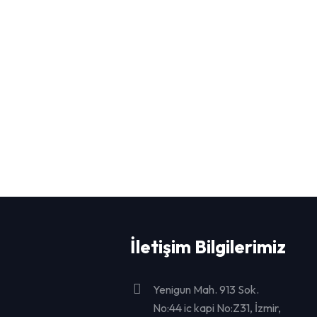
İletişim Bilgilerimiz
Yenigun Mah. 913 Sok.
No:44 ic kapi No:Z31, İzmir,