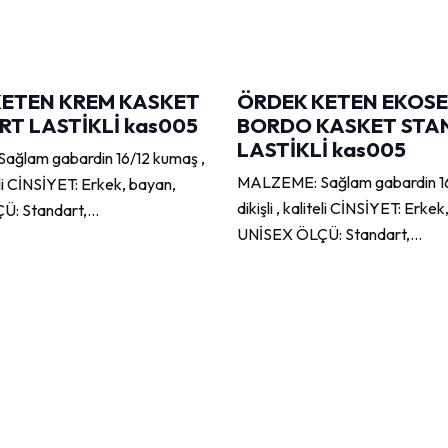
KETEN KREM KASKET
ÖRDEK KETEN EKOSE
T LASTİKLİ kas005
BORDO KASKET STA
LASTİKLİ kas005
ğlam gabardin 16/12 kumaş ,
MALZEME: Sağlam gabardin 16
iteli CİNSİYET: Erkek, bayan,
dikişli , kaliteli CİNSİYET: Erke
Ü: Standart,…
UNİSEX ÖLÇÜ: Standart,…