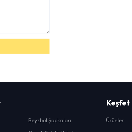
r
Keşfet
Beyzbol Şapkaları
Ürünler