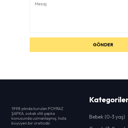
GÖNDER
Kategorile
1998 yılında kurulan POYRAZ
ŞAPKA, sokak stili şapka
Bebek (0-3 yaş)
konusunda uzmanlaşmış, hızla
büyüyen bir üreticidir.