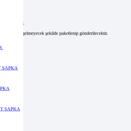
arantilidir.
 KUTUDA) gelmeyecek şekilde paketlenip gönderilecektir.
im
AR
T ŞAPKA
APKA
OT ŞAPKA