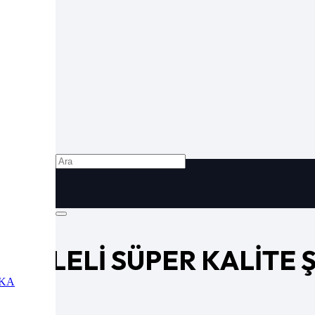
045
I FİLELİ SÜPER KALİTE
PKA
eli