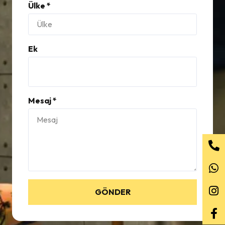
Ülke *
Ek
Mesaj *
GÖNDER